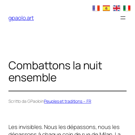
Aller
au
gpaolo.art
contenu
Combattons la nuit
ensemble
Scritto da GPaolo
in
Peuples et traditions – FR
Les invisibles. Nous les dépassons, nous les
dépassons à chaque coin de rue de Milan. La