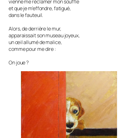
vienne me réclamer mon souffle
et que je m’effondre, fatigué,
dans le fauteuil.
Alors, de derrière le mur,
apparaissait son museau joyeux,
un œil allumé de malice,
comme pour me dire :
On joue ?