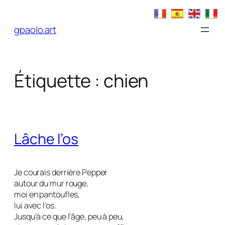
Aller
au
gpaolo.art
contenu
Étiquette :
chien
Lâche l’os
Je courais derrière Pepper
autour du mur rouge,
moi en pantoufles,
lui avec l’os.
Jusqu’à ce que l’âge, peu à peu,