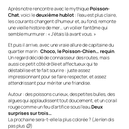
Après notre rencontre avec le mythique
Poisson-
Chat
, voici le
deuxième hublot
: l’eau est plus claire,
les courants changent d’humeur et, au fond, remonte
une vieille histoire de mer… un voilier fantôme qui
semble murmurer : « J’étais là avant vous. »
Et puis il arrive, avec une vraie allure de
capitaine du
quartier marin
:
Choco, le Poisson-Chien… requin
.
Un regard décidé de connaisseur des routes, mais
aussi ce petit côté drôle et affectueux qui te
déstabilise et te fait sourire : juste assez
impressionnant pour se faire respecter, et assez
attendrissant pour mériter une friandise.
Autour : des poissons curieux, des petites bulles, des
algues qui applaudissent tout doucement, et un corail
rouge comme un feu d’artifice sous l’eau.
Deux
surprises sur trois…
La prochaine sera-t-elle la plus colorée ?
(Je n’en dis
pas plus 😉
)