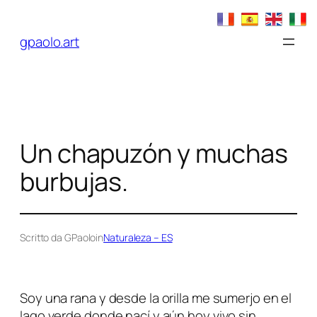
Saltar
al
gpaolo.art
contenido
Un chapuzón y muchas
burbujas.
Scritto da GPaolo
in
Naturaleza – ES
Soy una rana y desde la orilla me sumerjo en el
lago verde donde nací y aún hoy vivo sin