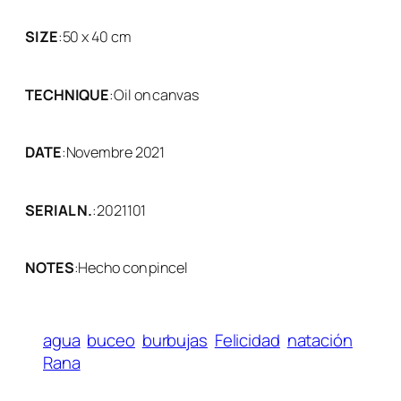
SIZE
:
50 x 40 cm
TECHNIQUE
:
Oil on canvas
DATE
:
Novembre 2021
SERIAL N.
:
2021101
NOTES
:
Hecho con pincel
agua
buceo
burbujas
Felicidad
natación
Rana