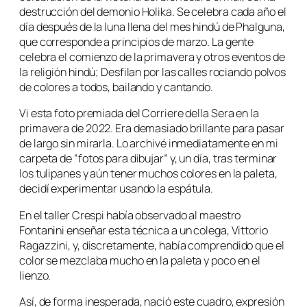
destrucción del demonio Holika. Se celebra cada año el
día después de la luna llena del mes hindú de Phalguna,
que corresponde a principios de marzo. La gente
celebra el comienzo de la primavera y otros eventos de
la religión hindú; Desfilan por las calles rociando polvos
de colores a todos, bailando y cantando.
Vi esta foto premiada del Corriere della Sera en la
primavera de 2022. Era demasiado brillante para pasar
de largo sin mirarla. Lo archivé inmediatamente en mi
carpeta de “fotos para dibujar” y, un día, tras terminar
los tulipanes y aún tener muchos colores en la paleta,
decidí experimentar usando la espátula.
En el taller Crespi había observado al maestro
Fontanini enseñar esta técnica a un colega, Vittorio
Ragazzini, y, discretamente, había comprendido que el
color se mezclaba mucho en la paleta y poco en el
lienzo.
Así, de forma inesperada, nació este cuadro, expresión