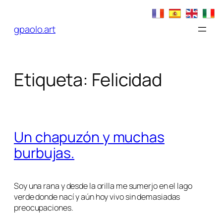
Saltar
al
gpaolo.art
contenido
Etiqueta:
Felicidad
Un chapuzón y muchas
burbujas.
Soy una rana y desde la orilla me sumerjo en el lago
verde donde nací y aún hoy vivo sin demasiadas
preocupaciones.