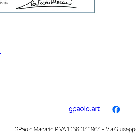
a
gpaolo.art
GPaolo Macario P.IVA 10660130963 – Via Giuseppe d