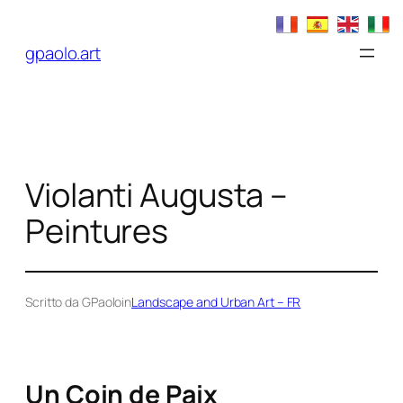
Aller
au
gpaolo.art
contenu
Violanti Augusta –
Peintures
Scritto da GPaolo
in
Landscape and Urban Art – FR
Un Coin de Paix