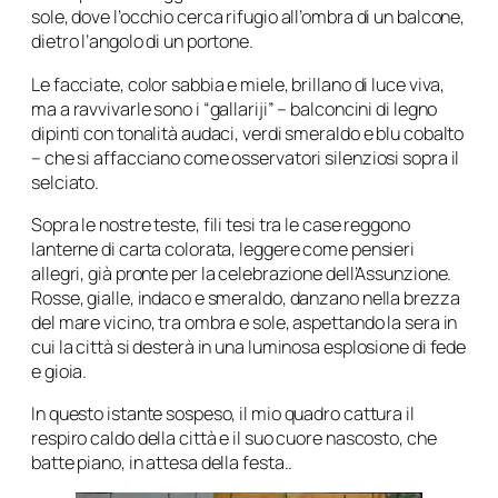
sole, dove l’occhio cerca rifugio all’ombra di un balcone,
dietro l’angolo di un portone.
Le facciate, color sabbia e miele, brillano di luce viva,
ma a ravvivarle sono i “gallariji” – balconcini di legno
dipinti con tonalità audaci, verdi smeraldo e blu cobalto
– che si affacciano come osservatori silenziosi sopra il
selciato.
Sopra le nostre teste, fili tesi tra le case reggono
lanterne di carta colorata, leggere come pensieri
allegri, già pronte per la celebrazione dell’Assunzione.
Rosse, gialle, indaco e smeraldo, danzano nella brezza
del mare vicino, tra ombra e sole, aspettando la sera in
cui la città si desterà in una luminosa esplosione di fede
e gioia.
In questo istante sospeso, il mio quadro cattura il
respiro caldo della città e il suo cuore nascosto, che
batte piano, in attesa della festa..