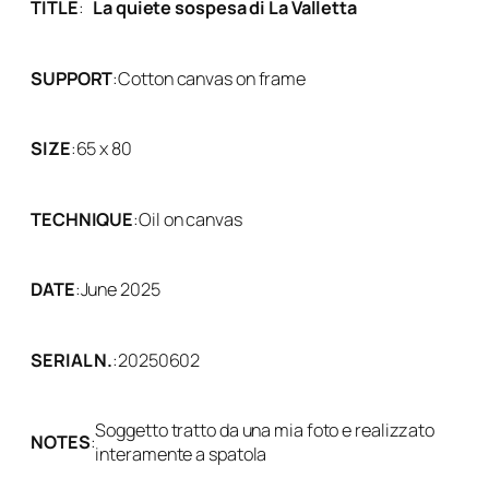
TITLE
:
La quiete sospesa di La Valletta
SUPPORT
:
Cotton canvas on frame
SIZE
:
65 x 80
TECHNIQUE
:
Oil on canvas
DATE
:
June 2025
SERIAL N.
:
20250602
Soggetto tratto da una mia foto e realizzato
NOTES
:
interamente a spatola