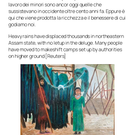
lavoro dei minori sono ancor oggi quelle che
sussistevano in occidente oltre cento anni fa. Eppure è
qui che viene prodotta la ricchezza e il benessere di cui
godiamo noi.
Heavy rains have displaced thousands in northeastern
Assam state, with no letup in the deluge. Many people
have moved to makeshift camps set up by authorities
on higher ground [Reuters]