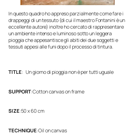
In questo quadro ho appreso parzialmente come fare i
drappeggi di un tessuto (di cui il maestro Fontanini è un
eccellente autore) inoltre ho cercato di rappresentare
un ambiente intenso e luminoso sotto un leggera
pioggia che appesantisce gli abiti dei due soggetti e
tessuti appesi alle funi dopo il processo di tintura.
TITLE
:
Un giorno di pioggia non è per tutti uguale
SUPPORT
:
Cotton canvas on frame
SIZE
:
50 x 60 cm
TECHNIQUE
:
Oil on canvas