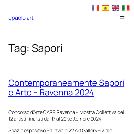
Vai
al
gpaolo.art
contenuto
Tag:
Sapori
Contemporaneamente Sapori
e Arte – Ravenna 2024
Concorso d’Arte CARP Ravenna – Mostra Collettiva dei
12 artisti finalisti dal 17 al 22 settembre 2024.
Spazio espositivo Pallavicini22 Art Gallery – Viale