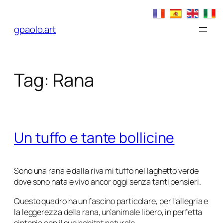
Vai
al
gpaolo.art
contenuto
Tag:
Rana
Un tuffo e tante bollicine
Sono una rana e dalla riva mi tuffo nel laghetto verde
dove sono nata e vivo ancor oggi senza tanti pensieri.
Questo quadro ha un fascino particolare, per l’allegria e
la leggerezza della rana, un’animale libero, in perfetta
sintonia con il suo habitat naturale.