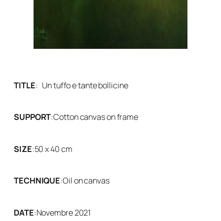
TITLE
:
Un tuffo e tante bollicine
SUPPORT
:
Cotton canvas on frame
SIZE
:
50 x 40 cm
TECHNIQUE
:
Oil on canvas
DATE
:
Novembre 2021