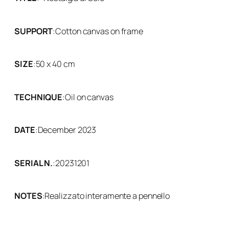
SUPPORT
:
Cotton canvas on frame
SIZE
:
50 x 40 cm
TECHNIQUE
:
Oil on canvas
DATE
:
December 2023
SERIAL N.
:
20231201
NOTES
:
Realizzato interamente a pennello