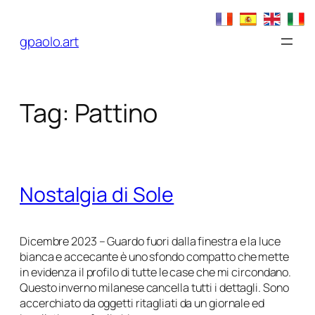
Vai
al
gpaolo.art
contenuto
Tag:
Pattino
Nostalgia di Sole
Dicembre 2023 – Guardo fuori dalla finestra e la luce
bianca e accecante è uno sfondo compatto che mette
in evidenza il profilo di tutte le case che mi circondano.
Questo inverno milanese cancella tutti i dettagli. Sono
accerchiato da oggetti ritagliati da un giornale ed