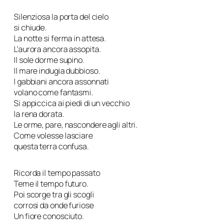
Silenziosa la porta del cielo
si chiude.
La notte si ferma in attesa.
L’aurora ancora assopita.
Il sole dorme supino.
Il mare indugia dubbioso.
I gabbiani ancora assonnati
volano come fantasmi.
Si appiccica ai piedi di un vecchio
la rena dorata.
Le orme, pare, nascondere agli altri.
Come volesse lasciare
questa terra confusa.
Ricorda il tempo passato
Teme il tempo futuro.
Poi scorge tra gli scogli
corrosi da onde furiose
Un fiore conosciuto.