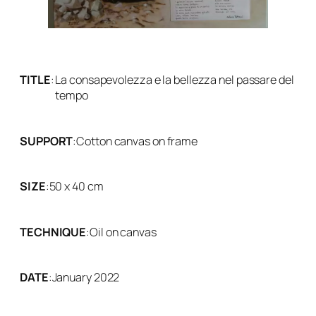
TITLE
:
La consapevolezza e la bellezza nel passare del
tempo
SUPPORT
:
Cotton canvas on frame
SIZE
:
50 x 40 cm
TECHNIQUE
:
Oil on canvas
DATE
:
January 2022