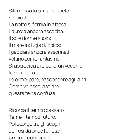
Silenziosa la porta del cielo
si chiude.
La notte si ferma in attesa.
L’aurora ancora assopita.
Il sole dorme supino.
Il mare indugia dubbioso.
I gabbiani ancora assonnati
volano come fantasmi.
Si appiccica ai piedi di un vecchio
la rena dorata.
Le orme, pare, nascondere agli altri.
Come volesse lasciare
questa terra confusa.
Ricorda il tempo passato
Teme il tempo futuro.
Poi scorge tra gli scogli
corrosi da onde furiose
Un fiore conosciuto.