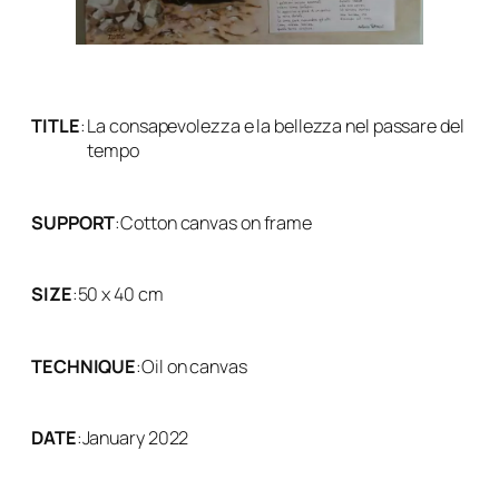
TITLE
:
La consapevolezza e la bellezza nel passare del
tempo
SUPPORT
:
Cotton canvas on frame
SIZE
:
50 x 40 cm
TECHNIQUE
:
Oil on canvas
DATE
:
January 2022