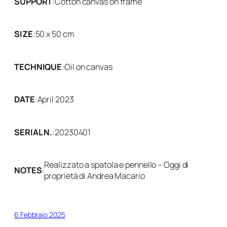
SUPPORT
:
Cotton canvas on frame
SIZE
:
50 x 50 cm
TECHNIQUE
:
Oil on canvas
DATE
:
April 2023
SERIAL N.
:
20230401
Realizzato a spatola e pennello – Oggi di
NOTES
:
proprietà di Andrea Macario
6 Febbraio 2025