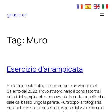
Vai
al
gpaolo.art
contenuto
Tag:
Muro
Esercizio d’arrampicata
Ho fatto questa foto a Lecce durante un viaggio nel
Salento del 2022. Trovo straordinario il contrasto tra i
colori del rampicante che sovrasta la porta e quello che
sale dal basso lungo la parete. Purtroppo la fotografia
non mette in risalto bene il colore che dal vivo è pieno e