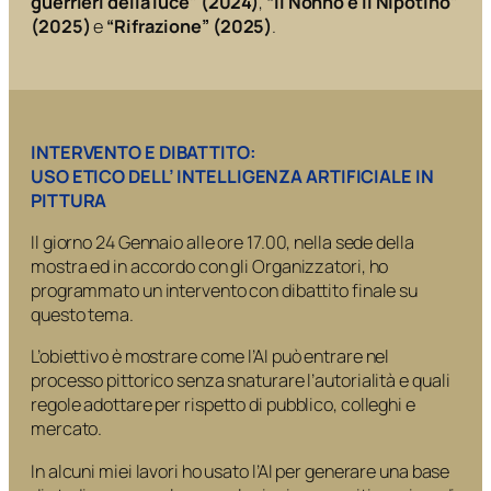
guerrieri della luce” (2024)
,
“Il Nonno e il Nipotino”
(2025)
e
“Rifrazione” (2025)
.
INTERVENTO E DIBATTITO:
USO ETICO DELL’ INTELLIGENZA ARTIFICIALE IN
PITTURA
Il giorno 24 Gennaio alle ore 17.00, nella sede della
mostra ed in accordo con gli Organizzatori, ho
programmato un intervento con dibattito finale su
questo tema.
L’obiettivo è mostrare
come
l’AI può entrare nel
processo pittorico senza snaturare l’autorialità e
quali
regole
adottare per rispetto di pubblico, colleghi e
mercato.
In alcuni miei lavori ho usato l’AI per generare una base