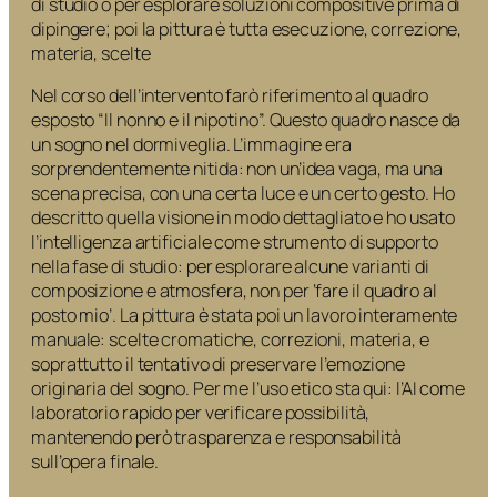
di studio o per esplorare soluzioni compositive prima di
dipingere; poi la pittura è tutta esecuzione, correzione,
materia, scelte
Nel corso dell’intervento farò riferimento al quadro
esposto “Il nonno e il nipotino”. Questo quadro nasce da
un sogno nel dormiveglia. L’immagine era
sorprendentemente nitida: non un’idea vaga, ma una
scena precisa, con una certa luce e un certo gesto. Ho
descritto quella visione in modo dettagliato e ho usato
l’intelligenza artificiale come strumento di supporto
nella fase di studio: per esplorare alcune varianti di
composizione e atmosfera, non per ‘fare il quadro al
posto mio’. La pittura è stata poi un lavoro interamente
manuale: scelte cromatiche, correzioni, materia, e
soprattutto il tentativo di preservare l’emozione
originaria del sogno. Per me l’uso etico sta qui: l’AI come
laboratorio rapido per verificare possibilità,
mantenendo però trasparenza e responsabilità
sull’opera finale.