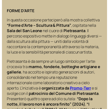
FORME D’ARTE
In questa occasione parteciperò alla mostra collettiva
“Forme d’Arte – Scultura & Pittura”
, ospitata nella
Sala del San Leone
nel cuore di
Pietrasanta
. Il
percorso espositivo mette in dialogo linguaggi diversi —
dalla scultura alla pittura — uniti dalla volontà di
raccontare la contemporaneità attraverso la materia,
la luce e la sensibilità personale di ciascun artista.
Pietrasanta è da sempre un luogo simbolo per l’arte:
crocevia tra
marmo, fonderie, botteghe artigiane e
gallerie
, ha accolto e ispirato generazioni di autori,
consolidando nel tempo una reputazione
internazionale come laboratorio creativo a cielo
aperto. L’iniziativa è
organizzata da
Promo-Terr
e si
svolge con il
patrocinio del Comune di Pietrasanta
.
Presenterò quattro opere ad olio su tela:
“Dopo la
notte, il lavoro non è ancora finito” (2024)
,
“I