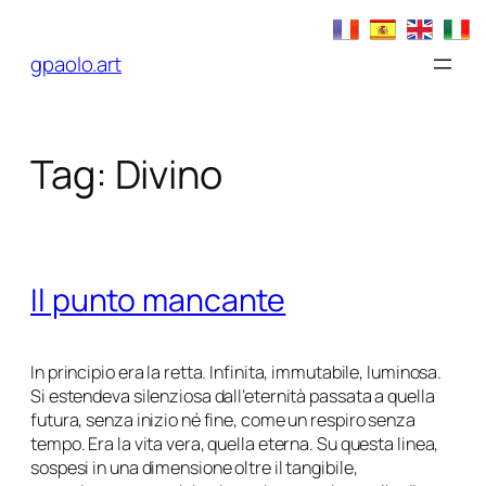
Vai
al
gpaolo.art
contenuto
Tag:
Divino
Il punto mancante
In principio era la retta. Infinita, immutabile, luminosa.
Si estendeva silenziosa dall’eternità passata a quella
futura, senza inizio né fine, come un respiro senza
tempo. Era la vita vera, quella eterna. Su questa linea,
sospesi in una dimensione oltre il tangibile,