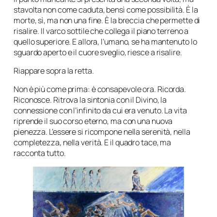
stavolta non come caduta, bensì come possibilità. È la
morte, sì, ma non una fine. È la breccia che permette di
risalire. Il varco sottile che collega il piano terreno a
quello superiore. E allora, l’umano, se ha mantenuto lo
sguardo aperto e il cuore sveglio, riesce a risalire.
Riappare sopra la retta.
Non è più come prima: è consapevole ora. Ricorda.
Riconosce. Ritrova la sintonia con il Divino, la
connessione con l’infinito da cui era venuto. La vita
riprende il suo corso eterno, ma con una nuova
pienezza. L’essere si ricompone nella serenità, nella
completezza, nella verità. E il quadro tace, ma
racconta tutto.