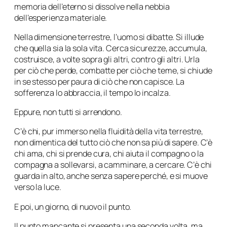
memoria dell’eterno si dissolve nella nebbia
dell’esperienza materiale.
Nella dimensione terrestre, l’uomo si dibatte. Si illude
che quella sia la sola vita. Cerca sicurezze, accumula,
costruisce, a volte sopra gli altri, contro gli altri. Urla
per ciò che perde, combatte per ciò che teme, si chiude
in se stesso per paura di ciò che non capisce. La
sofferenza lo abbraccia, il tempo lo incalza.
Eppure, non tutti si arrendono.
C’è chi, pur immerso nella fluidità della vita terrestre,
non dimentica del tutto ciò che non sa più di sapere. C’è
chi ama, chi si prende cura, chi aiuta il compagno o la
compagna a sollevarsi, a camminare, a cercare. C’è chi
guarda in alto, anche senza sapere perché, e si muove
verso la luce.
E poi, un giorno, di nuovo il punto.
Il punto mancante si presenta una seconda volta, ma