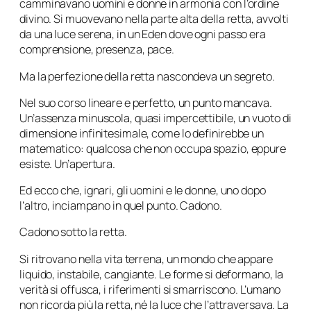
camminavano uomini e donne in armonia con l’ordine
divino. Si muovevano nella parte alta della retta, avvolti
da una luce serena, in un Eden dove ogni passo era
comprensione, presenza, pace.
Ma la perfezione della retta nascondeva un segreto.
Nel suo corso lineare e perfetto, un punto mancava.
Un’assenza minuscola, quasi impercettibile, un vuoto di
dimensione infinitesimale, come lo definirebbe un
matematico: qualcosa che non occupa spazio, eppure
esiste. Un’apertura.
Ed ecco che, ignari, gli uomini e le donne, uno dopo
l’altro, inciampano in quel punto. Cadono.
Cadono sotto la retta.
Si ritrovano nella vita terrena, un mondo che appare
liquido, instabile, cangiante. Le forme si deformano, la
verità si offusca, i riferimenti si smarriscono. L’umano
non ricorda più la retta, né la luce che l’attraversava. La