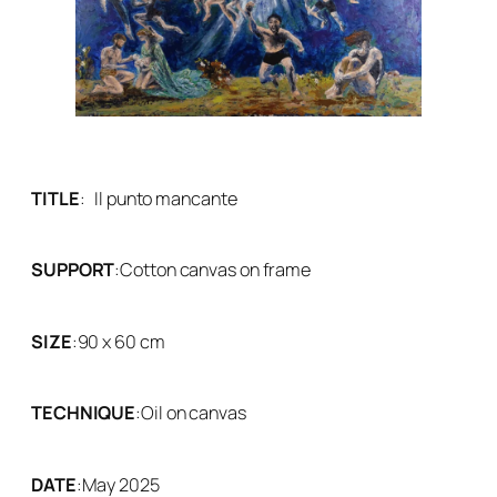
TITLE
:
Il punto mancante
SUPPORT
:
Cotton canvas on frame
SIZE
:
90 x 60 cm
TECHNIQUE
:
Oil on canvas
DATE
:
May 2025