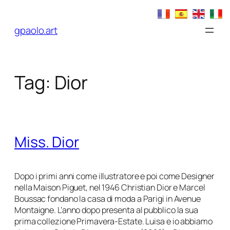
Vai
al
gpaolo.art
contenuto
Tag:
Dior
Miss. Dior
Dopo i primi anni come illustratore e poi come Designer
nella Maison Piguet, nel 1946 Christian Dior e Marcel
Boussac fondano la casa di moda a Parigi in Avenue
Montaigne. L’anno dopo presenta al pubblico la sua
prima collezione Primavera-Estate. Luisa e io abbiamo