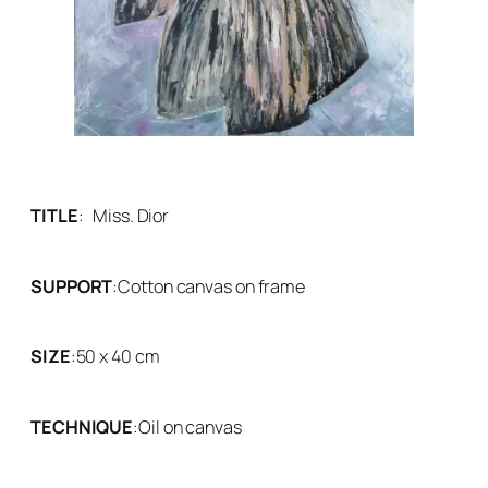
TITLE
:
Miss. Dior
SUPPORT
:
Cotton canvas on frame
SIZE
:
50 x 40 cm
TECHNIQUE
:
Oil on canvas