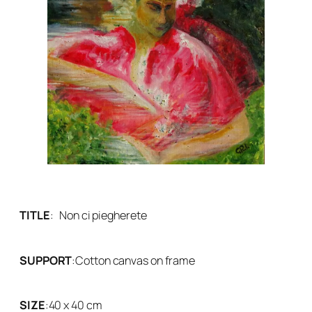
TITLE
:
Non ci piegherete
SUPPORT
:
Cotton canvas on frame
SIZE
:
40 x 40 cm