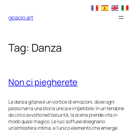
Vai
al
gpaolo.art
contenuto
Tag:
Danza
Non ci piegherete
La danza gitana è un vortice di emozioni, dove ogni
passo narra una storia unica e irripetibile. In un tendone
da circo avvolto nell’oscurità, la scena prende vita in
modo quasi magico. Le luci soffuse disegnano
un’atmosfera intima, e l’unico elemento che emerge