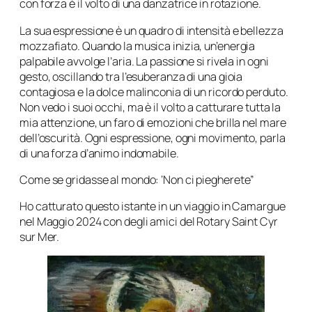
con forza è il volto di una danzatrice in rotazione.
La sua espressione è un quadro di intensità e bellezza
mozzafiato. Quando la musica inizia, un’energia
palpabile avvolge l’aria. La passione si rivela in ogni
gesto, oscillando tra l’esuberanza di una gioia
contagiosa e la dolce malinconia di un ricordo perduto.
Non vedo i suoi occhi, ma è il volto a catturare tutta la
mia attenzione, un faro di emozioni che brilla nel mare
dell’oscurità. Ogni espressione, ogni movimento, parla
di una forza d’animo indomabile.
Come se gridasse al mondo: ‘Non ci piegherete”
Ho catturato questo istante in un viaggio in Camargue
nel Maggio 2024 con degli amici del Rotary Saint Cyr
sur Mer.