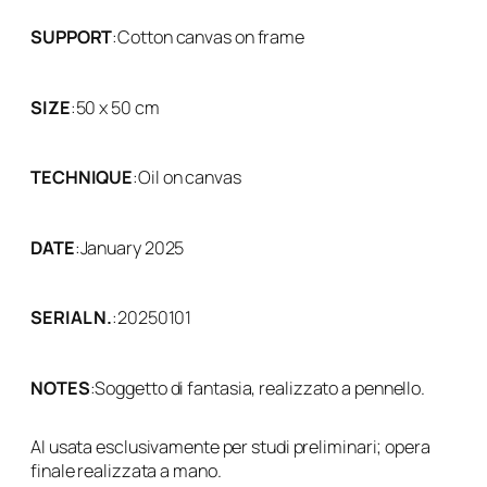
SUPPORT
:
Cotton canvas on frame
SIZE
:
50 x 50 cm
TECHNIQUE
:
Oil on canvas
DATE
:
January 2025
SERIAL N.
:
20250101
NOTES
:
Soggetto di fantasia, realizzato a pennello.
AI usata esclusivamente per studi preliminari; opera
finale realizzata a mano.