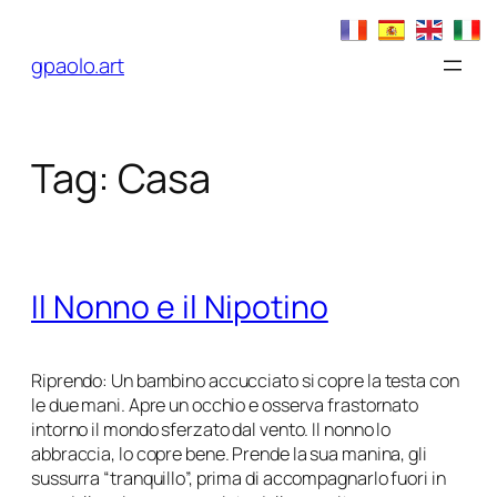
Vai
al
gpaolo.art
contenuto
Tag:
Casa
Il Nonno e il Nipotino
Riprendo: Un bambino accucciato si copre la testa con
le due mani. Apre un occhio e osserva frastornato
intorno il mondo sferzato dal vento. Il nonno lo
abbraccia, lo copre bene. Prende la sua manina, gli
sussurra “tranquillo”, prima di accompagnarlo fuori in