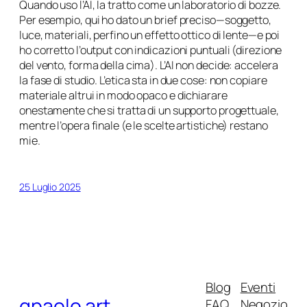
Quando uso l’AI, la tratto come un laboratorio di bozze.
Per esempio, qui ho dato un brief preciso—soggetto,
luce, materiali, perfino un effetto ottico di lente—e poi
ho corretto l’output con indicazioni puntuali (direzione
del vento, forma della cima). L’AI non decide: accelera
la fase di studio. L’etica sta in due cose: non copiare
materiale altrui in modo opaco e dichiarare
onestamente che si tratta di un supporto progettuale,
mentre l’opera finale (e le scelte artistiche) restano
mie.
25 Luglio 2025
Blog
Eventi
gpaolo.art
FAQ
Negozio