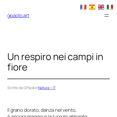
Vai
al
gpaolo.art
contenuto
Un respiro nei campi in
fiore
Scritto da GPaolo
in
Natura – IT
Il grano dorato, danza nel vento,
è ancora maggio e la luce mi abbaglia.