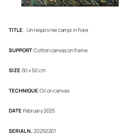
TITLE
:
Un respiro nei campi in fiore
SUPPORT
:
Cotton canvas on frame
SIZE
:
50 x 50 cm
TECHNIQUE
:
Oil on canvas
DATE
:
February 2025
SERIAL N.
:
20250201