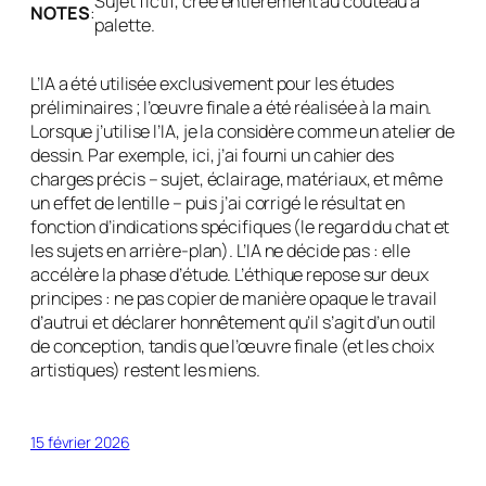
Sujet fictif, créé entièrement au couteau à
NOTES
:
palette.
L’IA a été utilisée exclusivement pour les études
préliminaires ; l’œuvre finale a été réalisée à la main.
Lorsque j’utilise l’IA, je la considère comme un atelier de
dessin. Par exemple, ici, j’ai fourni un cahier des
charges précis – sujet, éclairage, matériaux, et même
un effet de lentille – puis j’ai corrigé le résultat en
fonction d’indications spécifiques (le regard du chat et
les sujets en arrière-plan). L’IA ne décide pas : elle
accélère la phase d’étude. L’éthique repose sur deux
principes : ne pas copier de manière opaque le travail
d’autrui et déclarer honnêtement qu’il s’agit d’un outil
de conception, tandis que l’œuvre finale (et les choix
artistiques) restent les miens.
15 février 2026