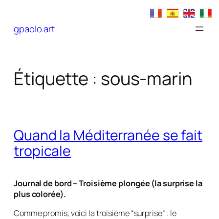
Aller
au
gpaolo.art
contenu
Étiquette :
sous-marin
Quand la Méditerranée se fait
tropicale
Journal de bord – Troisième plongée (la surprise la
plus colorée).
Comme promis, voici la troisième “surprise” : le