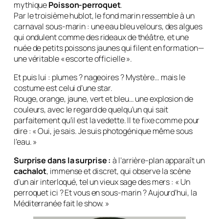
mythique
Poisson-perroquet
.
Par le troisième hublot, le fond marin ressemble à un
carnaval sous-marin : une eau bleu velours, des algues
qui ondulent comme des rideaux de théâtre, et une
nuée de petits poissons jaunes qui filent en formation—
une véritable « escorte officielle ».
Et puis
lui
: plumes ? nageoires ? Mystère… mais le
costume est celui d’une star.
Rouge, orange, jaune, vert et bleu… une explosion de
couleurs, avec le regard de quelqu’un qui sait
parfaitement qu’il est la vedette. Il te fixe comme pour
dire : « Oui, je sais. Je suis photogénique même sous
l’eau. »
Surprise dans la surprise :
à l’arrière-plan apparaît un
cachalot
, immense et discret, qui observe la scène
d’un air interloqué, tel un vieux sage des mers : « Un
perroquet ici ? Et vous en sous-marin ? Aujourd’hui, la
Méditerranée fait le show. »