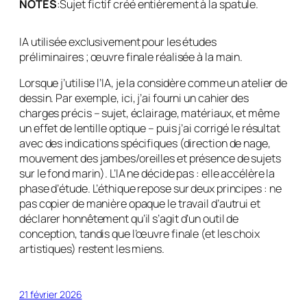
NOTES
:
Sujet fictif créé entièrement à la spatule.
IA utilisée exclusivement pour les études
préliminaires ; œuvre finale réalisée à la main.
Lorsque j’utilise l’IA, je la considère comme un atelier de
dessin. Par exemple, ici, j’ai fourni un cahier des
charges précis – sujet, éclairage, matériaux, et même
un effet de lentille optique – puis j’ai corrigé le résultat
avec des indications spécifiques (direction de nage,
mouvement des jambes/oreilles et présence de sujets
sur le fond marin). L’IA ne décide pas : elle accélère la
phase d’étude. L’éthique repose sur deux principes : ne
pas copier de manière opaque le travail d’autrui et
déclarer honnêtement qu’il s’agit d’un outil de
conception, tandis que l’œuvre finale (et les choix
artistiques) restent les miens.
21 février 2026