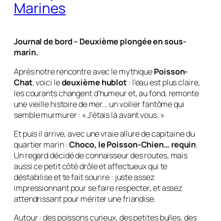
Marines
Journal de bord – Deuxième plongée en sous-
marin.
Après notre rencontre avec le mythique
Poisson-
Chat
, voici le
deuxième hublot
: l’eau est plus claire,
les courants changent d’humeur et, au fond, remonte
une vieille histoire de mer… un voilier fantôme qui
semble murmurer : « J’étais là avant vous. »
Et puis il arrive, avec une vraie allure de
capitaine du
quartier marin
:
Choco, le Poisson-Chien… requin
.
Un regard décidé de connaisseur des routes, mais
aussi ce petit côté drôle et affectueux qui te
déstabilise et te fait sourire : juste assez
impressionnant pour se faire respecter, et assez
attendrissant pour mériter une friandise.
Autour : des poissons curieux, des petites bulles, des