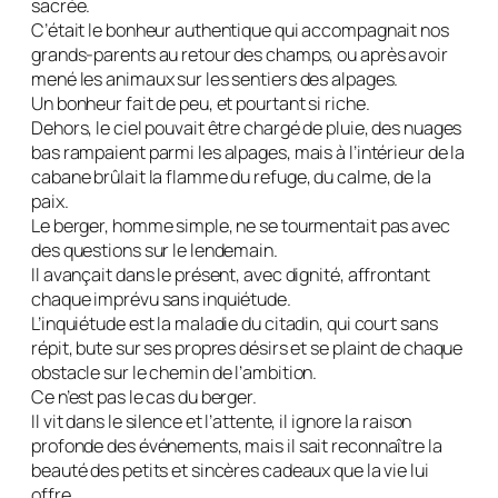
sacrée.
C’était le bonheur authentique qui accompagnait nos
grands-parents au retour des champs, ou après avoir
mené les animaux sur les sentiers des alpages.
Un bonheur fait de peu, et pourtant si riche.
Dehors, le ciel pouvait être chargé de pluie, des nuages ​​
bas rampaient parmi les alpages, mais à l’intérieur de la
cabane brûlait la flamme du refuge, du calme, de la
paix.
Le berger, homme simple, ne se tourmentait pas avec
des questions sur le lendemain.
Il avançait dans le présent, avec dignité, affrontant
chaque imprévu sans inquiétude.
L’inquiétude est la maladie du citadin, qui court sans
répit, bute sur ses propres désirs et se plaint de chaque
obstacle sur le chemin de l’ambition.
Ce n’est pas le cas du berger.
Il vit dans le silence et l’attente, il ignore la raison
profonde des événements, mais il sait reconnaître la
beauté des petits et sincères cadeaux que la vie lui
offre.