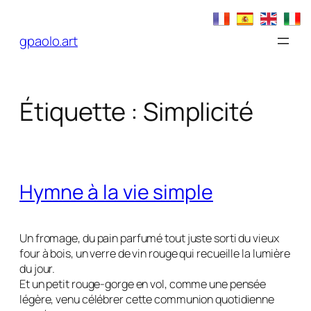
Aller
au
gpaolo.art
contenu
Étiquette :
Simplicité
Hymne à la vie simple
Un fromage, du pain parfumé tout juste sorti du vieux
four à bois, un verre de vin rouge qui recueille la lumière
du jour.
Et un petit rouge-gorge en vol, comme une pensée
légère, venu célébrer cette communion quotidienne