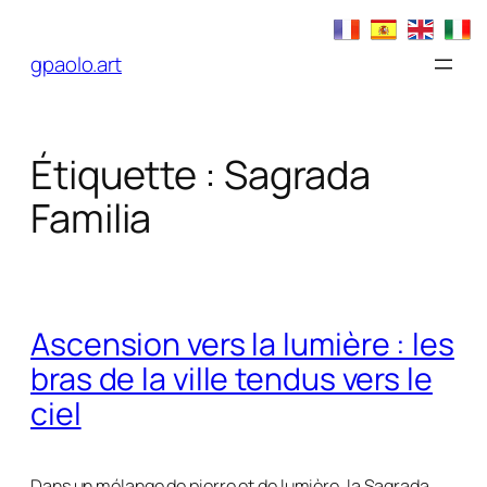
Aller
au
gpaolo.art
contenu
Étiquette :
Sagrada
Familia
Ascension vers la lumière : les
bras de la ville tendus vers le
ciel
Dans un mélange de pierre et de lumière, la Sagrada