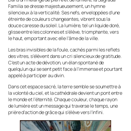
Familia se dresse majestueusement, un hymne
silencieux à la verticalité. Ses nefs, enveloppées d’une
étreinte de couleurs changeantes, vibrent sous la
douce caresse du soleil. La lumière, tel un liquide doré,
glisse entre les colonnes et s’élève, triomphante, vers
le haut, emportant avec elle l’âme de la ville.
Les bras invisibles de la foule, cachés parmi les reflets
des vitres, s’élèvent dans un cri silencieux de gratitude.
C’est un acte de dévotion, un élan spontané de
quelqu’un qui se sent petit face à l’immense et pourtant
appelé à participer au divin.
Dans cet espace sacré, la terre semble se soumettre à
la volonté du ciel, et la cathédrale devient un pont entre
le monde et l’éternité. Chaque couleur, chaque rayon
de lumière est un message qui traverse le temps, une
prière d’action de grâce qui s’élève vers l’infini.