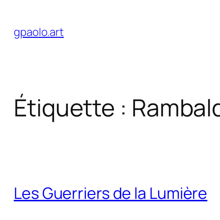
Aller
au
gpaolo.art
contenu
Étiquette :
Rambald
Les Guerriers de la Lumière