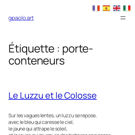
Aller
au
gpaolo.art
contenu
Étiquette :
porte-
conteneurs
Le Luzzu et le Colosse
Sur les vagues lentes, un luzzu se repose,
avec le bleu qui caresse le ciel,
le jaune qui attrape le soleil,