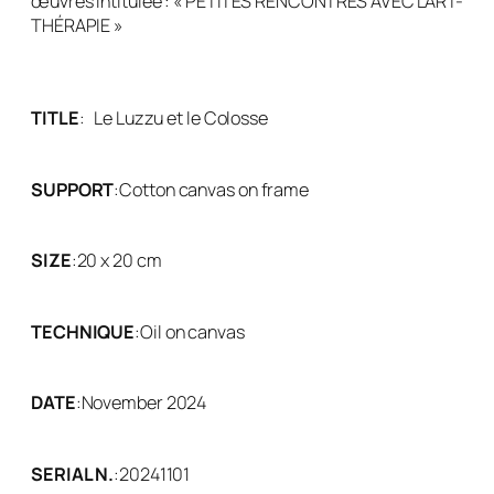
œuvres intitulée : « PETITES RENCONTRES AVEC L’ART-
THÉRAPIE »
TITLE
:
Le Luzzu et le Colosse
SUPPORT
:
Cotton canvas on frame
SIZE
:
20 x 20 cm
TECHNIQUE
:
Oil on canvas
DATE
:
November 2024
SERIAL N.
:
20241101