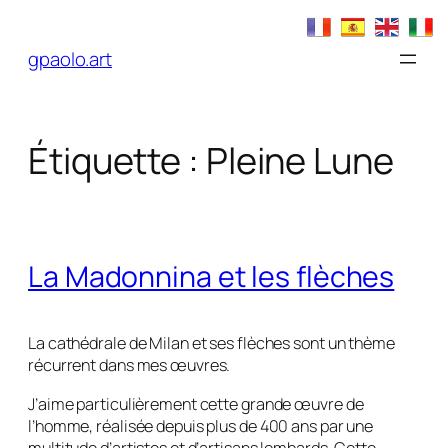
Aller
au
gpaolo.art
contenu
Étiquette :
Pleine Lune
La Madonnina et les flèches
La cathédrale de Milan et ses flèches sont un thème
récurrent dans mes œuvres.
J’aime particulièrement cette grande œuvre de
l’homme, réalisée depuis plus de 400 ans par une
multitude d’artistes et d’artisans lombards. Cette