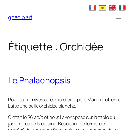
Aller
au
gpaolo.art
contenu
Étiquette :
Orchidée
Le Phalaenopsis
Pour son anniversaire, mon beau-père Marco a offert à
Luisa une belle orchidée blanche.
C’était le 26 août et nous l’avons posé sur la table du
jardin près de la cuisine. Beaucoup de lumière et
protégé de l’eau et du froid. Aujourd’hui, presque deux