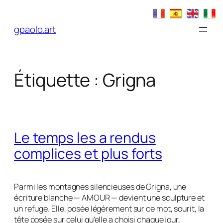
Aller
au
gpaolo.art
contenu
Étiquette :
Grigna
Le temps les a rendus
complices et plus forts
Parmi les montagnes silencieuses de Grigna, une
écriture blanche — AMOUR — devient une sculpture et
un refuge. Elle, posée légèrement sur ce mot, sourit, la
tête posée sur celui qu’elle a choisi chaque jour.