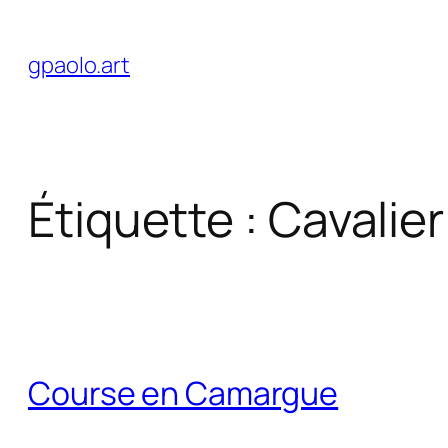
Aller
au
gpaolo.art
contenu
Étiquette :
Cavalier
Course en Camargue