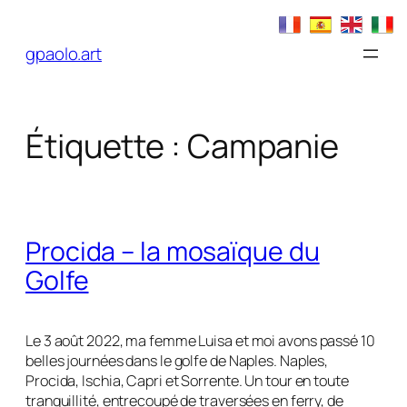
Aller
au
gpaolo.art
contenu
Étiquette :
Campanie
Procida – la mosaïque du
Golfe
Le 3 août 2022, ma femme Luisa et moi avons passé 10
belles journées dans le golfe de Naples. Naples,
Procida, Ischia, Capri et Sorrente. Un tour en toute
tranquillité, entrecoupé de traversées en ferry, de