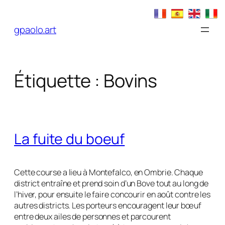
Aller
au
gpaolo.art
contenu
Étiquette :
Bovins
La fuite du boeuf
Cette course a lieu à Montefalco, en Ombrie. Chaque
district entraîne et prend soin d’un Bove tout au long de
l’hiver, pour ensuite le faire concourir en août contre les
autres districts. Les porteurs encouragent leur bœuf
entre deux ailes de personnes et parcourent