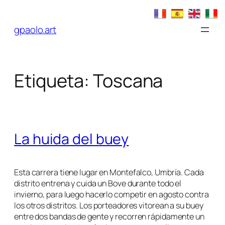
Saltar
al
gpaolo.art
contenido
Etiqueta:
Toscana
La huida del buey
Esta carrera tiene lugar en Montefalco, Umbría. Cada
distrito entrena y cuida un Bove durante todo el
invierno, para luego hacerlo competir en agosto contra
los otros distritos. Los porteadores vitorean a su buey
entre dos bandas de gente y recorren rápidamente un