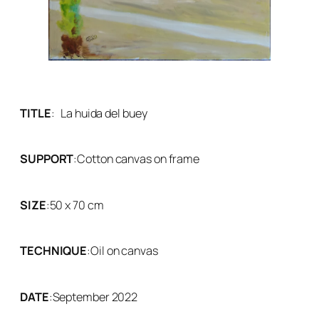
TITLE
:
La huida del buey
SUPPORT
:
Cotton canvas on frame
SIZE
:
50 x 70 cm
TECHNIQUE
:
Oil on canvas
DATE
:
September 2022