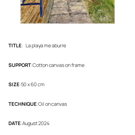
TITLE
:
La playa me aburre
SUPPORT
:
Cotton canvas on frame
SIZE
:
50 x 60 cm
TECHNIQUE
:
Oil on canvas
DATE
:
August 2024