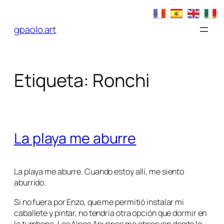
Saltar
al
gpaolo.art
contenido
Etiqueta:
Ronchi
La playa me aburre
La playa me aburre. Cuando estoy allí, me siento
aburrido.
Si no fuera por Enzo, que me permitió instalar mi
caballete y pintar, no tendría otra opción que dormir en
la tumbona. Los Alpes Apuanos me observan desde lo