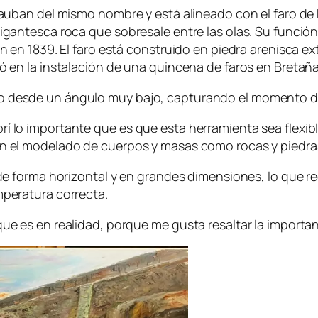
 Vauban del mismo nombre y está alineado con el faro de 
gigantesca roca que sobresale entre las olas. Su función 
ón en 1839. El faro está construido en piedra arenisca ext
pó en la instalación de una quincena de faros en Bretaña
ro desde un ángulo muy bajo, capturando el momento del
rí lo importante que es que esta herramienta sea flexib
 en el modelado de cuerpos y masas como rocas y piedra
ra de forma horizontal y en grandes dimensiones, lo que 
mperatura correcta.
que es en realidad, porque me gusta resaltar la importan