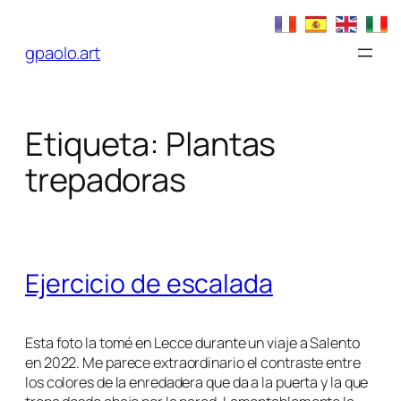
Saltar
al
gpaolo.art
contenido
Etiqueta:
Plantas
trepadoras
Ejercicio de escalada
Esta foto la tomé en Lecce durante un viaje a Salento
en 2022. Me parece extraordinario el contraste entre
los colores de la enredadera que da a la puerta y la que