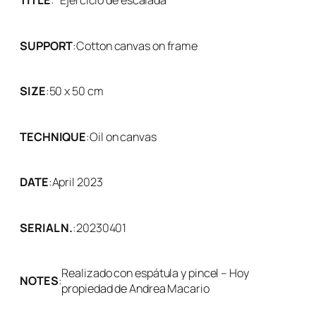
TITLE
:
Ejercicio de escalada
SUPPORT
:
Cotton canvas on frame
SIZE
:
50 x 50 cm
TECHNIQUE
:
Oil on canvas
DATE
:
April 2023
SERIAL N.
:
20230401
Realizado con espátula y pincel – Hoy
NOTES
:
propiedad de Andrea Macario