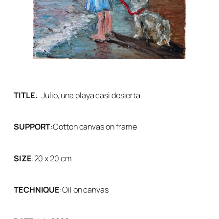
TITLE
: Julio, una playa casi desierta
SUPPORT
:
Cotton canvas on frame
SIZE
:
20 x 20 cm
TECHNIQUE
:
Oil on canvas