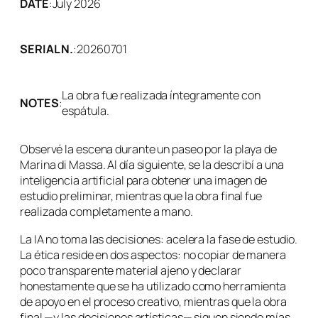
DATE
:
July 2026
SERIAL N.
:
20260701
La obra fue realizada íntegramente con
NOTES
:
espátula.
Observé la escena durante un paseo por la playa de
Marina di Massa. Al día siguiente, se la describí a una
inteligencia artificial para obtener una imagen de
estudio preliminar, mientras que la obra final fue
realizada completamente a mano.
La IA no toma las decisiones: acelera la fase de estudio.
La ética reside en dos aspectos: no copiar de manera
poco transparente material ajeno y declarar
honestamente que se ha utilizado como herramienta
de apoyo en el proceso creativo, mientras que la obra
final —y las decisiones artísticas— siguen siendo mías.