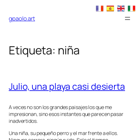
Saltar
al
gpaolo.art
contenido
Etiqueta:
niña
Julio, una playa casi desierta
A veces no son los grandes paisajes los que me
impresionan, sino esos instantes que parecen pasar
inadvertidos.
Una niña, su pequeño perro y el mar frente a ellos.
Ninguna carrera, ningún ruido. Solo el tiempo