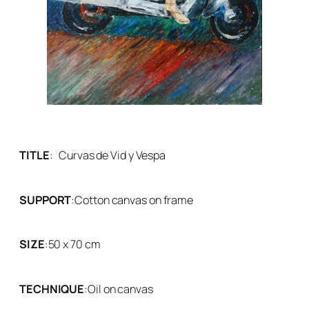
TITLE
:
Curvas de Vid y Vespa
SUPPORT
:
Cotton canvas on frame
SIZE
:
50 x 70 cm
TECHNIQUE
:
Oil on canvas