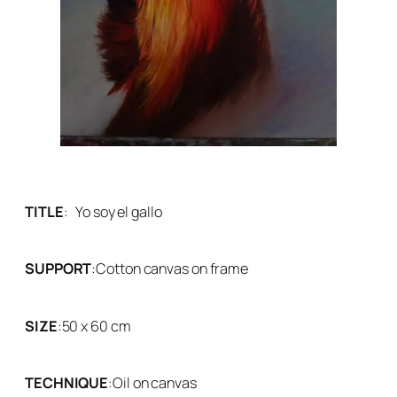
TITLE
:
Yo soy el gallo
SUPPORT
:
Cotton canvas on frame
SIZE
:
50 x 60 cm
TECHNIQUE
:
Oil on canvas