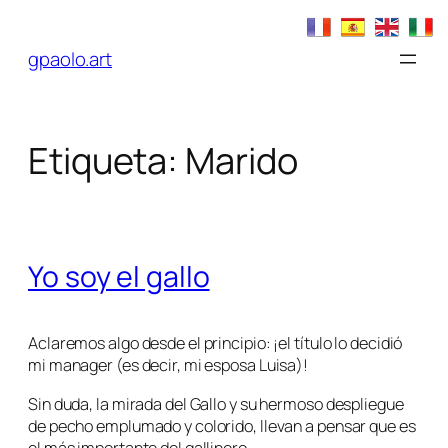
Saltar
al
gpaolo.art
contenido
Etiqueta:
Marido
Yo soy el gallo
Aclaremos algo desde el principio: ¡el título lo decidió
mi manager (es decir, mi esposa Luisa)!
Sin duda, la mirada del Gallo y su hermoso despliegue
de pecho emplumado y colorido, llevan a pensar que es
el más importante del gallinero.