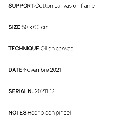
SUPPORT
:
Cotton canvas on frame
SIZE
:
50 x 60 cm
TECHNIQUE
:
Oil on canvas
DATE
:
Novembre 2021
SERIAL N.
:
2021102
NOTES
:
Hecho con pincel