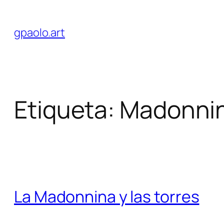
Saltar
al
gpaolo.art
contenido
Etiqueta:
Madonni
La Madonnina y las torres