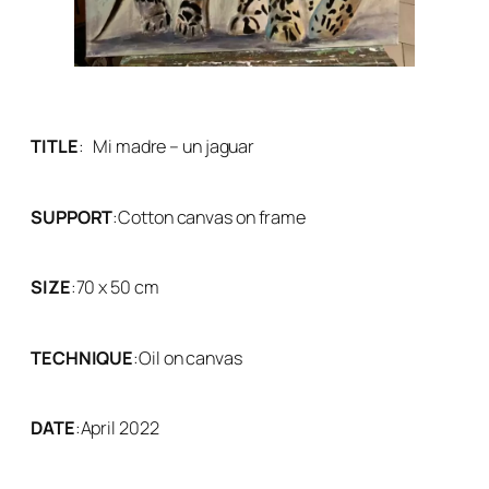
TITLE
:
Mi madre – un jaguar
SUPPORT
:
Cotton canvas on frame
SIZE
:
70 x 50 cm
TECHNIQUE
:
Oil on canvas
DATE
:
April 2022