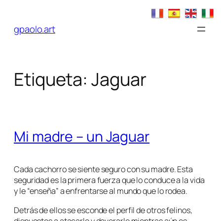
Saltar
al
gpaolo.art
contenido
Etiqueta:
Jaguar
Mi madre – un Jaguar
Cada cachorro se siente seguro con su madre. Esta
seguridad es la primera fuerza que lo conduce a la vida
y le “enseña” a enfrentarse al mundo que lo rodea.
Detrás de ellos se esconde el perfil de otros felinos,
dispuestos a atacarlo y devorarlo mientras aún es