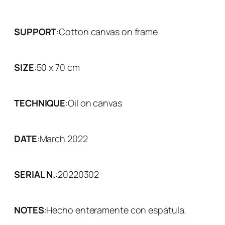
SUPPORT
:
Cotton canvas on frame
SIZE
:
50 x 70 cm
TECHNIQUE
:
Oil on canvas
DATE
:
March 2022
SERIAL N.
:
20220302
NOTES
:
Hecho enteramente con espátula.