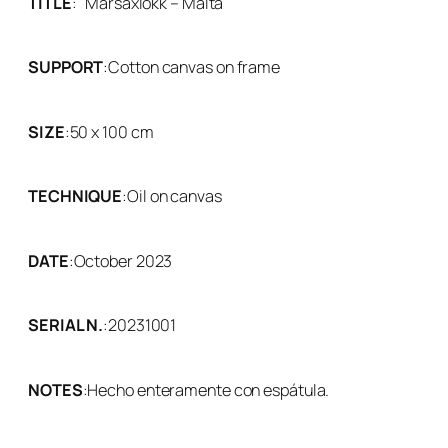
TITLE
:
Marsaxlokk – Malta
SUPPORT
:
Cotton canvas on frame
SIZE
:
50 x 100 cm
TECHNIQUE
:
Oil on canvas
DATE
:
October 2023
SERIAL N.
:
20231001
NOTES
:
Hecho enteramente con espátula.