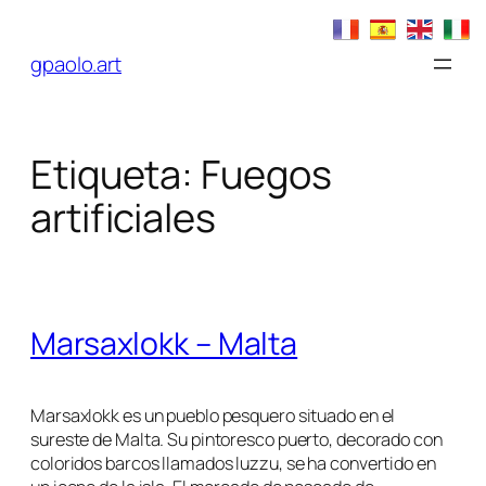
Saltar
al
gpaolo.art
contenido
Etiqueta:
Fuegos
artificiales
Marsaxlokk – Malta
Marsaxlokk es un pueblo pesquero situado en el
sureste de Malta. Su pintoresco puerto, decorado con
coloridos barcos llamados luzzu, se ha convertido en