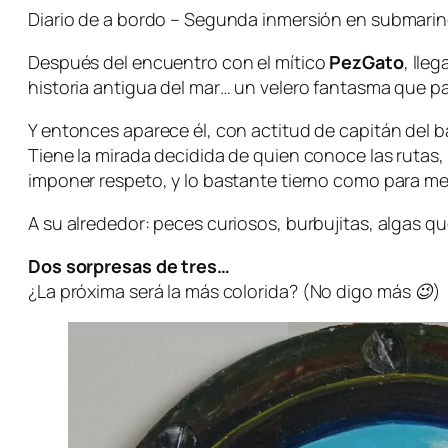
Diario de a bordo – Segunda inmersión en submarin
Después del encuentro con el mítico
PezGato
, lleg
historia antigua del mar… un velero fantasma que pa
Y entonces aparece él, con actitud de
capitán del b
Tiene la mirada decidida de quien conoce las rutas, 
imponer respeto, y lo bastante tierno como para me
A su alrededor: peces curiosos, burbujitas, algas que
Dos sorpresas de tres…
¿La próxima será la más colorida?
(No digo más
😉)